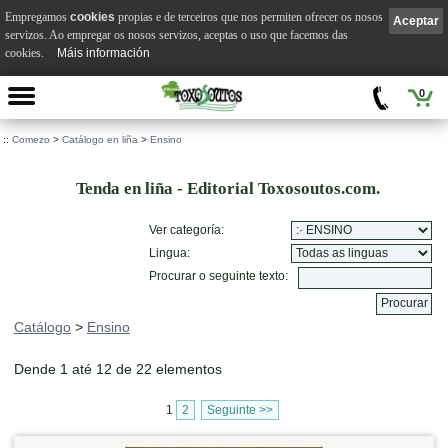
Empregamos
cookies
propias e de terceiros que nos permiten ofrecer os nosos
Aceptar
servizos. Ao empregar os nosos servizos, aceptas o uso que facemos das
cookies.
Máis información
0
::
Comezo
>
Catálogo en liña
>
Ensino
Tenda en liña - Editorial Toxosoutos.com.
Ver categoría:
Lingua:
Procurar o seguinte texto:
Catálogo
>
Ensino
Dende 1 até 12 de 22 elementos
1
2
Seguinte >>