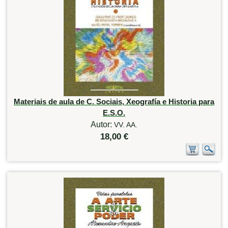
Materiais de aula de C. Sociais, Xeografía e Historia para
E.S.O.
Autor:
VV. AA.
18,00 €