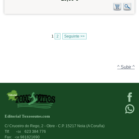
1
2
Seguinte >>
^ Subir ^
Editorial Toxosoutos.com
C/ Cruceiro do Rego, 2 - Obre - C.P. 15217 Noia (A Coruña)
Tlf:
623 384 776
+34
Fax:
981821690
+34