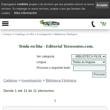
Empregamos
cookies
propias e de terceiros que nos permiten ofrecer os nosos
Aceptar
servizos. Ao empregar os nosos servizos, aceptas o uso que facemos das
cookies.
Máis información
0
::
Comezo
>
Catálogo en liña
>
Investigación
>
Biblioteca Filológica
Tenda en liña - Editorial Toxosoutos.com.
Ver categoría:
Lingua:
Procurar o seguinte texto:
Catálogo
>
Investigación
>
Biblioteca Filológica
Dende 1 até 11 de 11 elementos
1