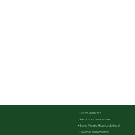
-
Queres publicar?
-
Premios e convocatorias
-
Bases Premio Historia Medieval
-
Próximos lanzamientos