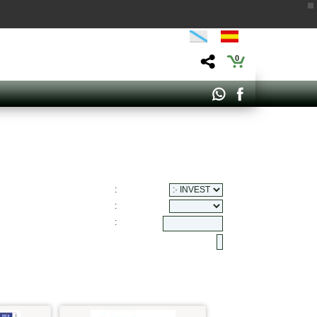
0
:
:
: