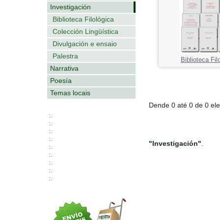
Investigación
Biblioteca Filológica
Colección Lingüística
Divulgación e ensaio
Palestra
Biblioteca Fil
Narrativa
Poesía
Temas locais
Dende 0 até 0 de 0 el
:.
:.
:.
:.
"Investigación"
.
:.
:.
:.
:.
:.