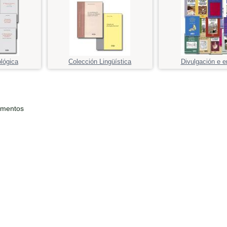
ológica
Colección Lingüística
Divulgación e e
ementos