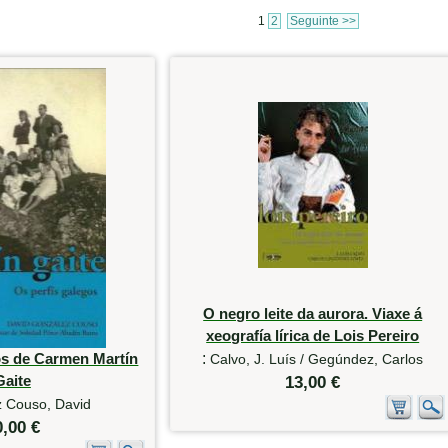
1
2
Seguinte >>
O negro leite da aurora. Viaxe á
xeografía lírica de Lois Pereiro
os de Carmen Martín
:
Calvo, J. Luís / Gegúndez, Carlos
Gaite
13,00 €
 Couso, David
0,00 €