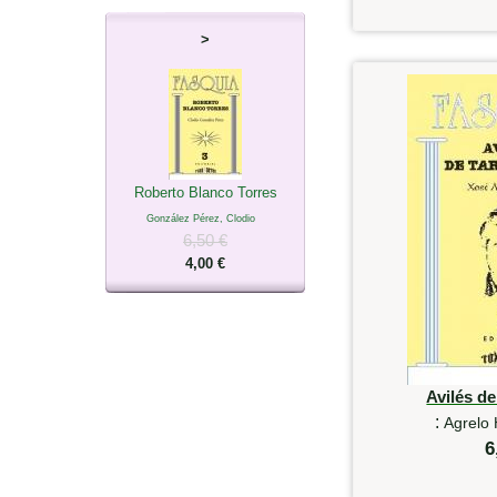
>
Roberto Blanco Torres
González Pérez, Clodio
6,50 €
4,00 €
Avilés d
:
Agrelo
6