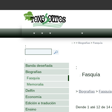
::
>
>
Biografías
>
Fasquía
:
:
Banda deseñada
:
Biografías
Fasquía
:
Fasquía
Memoralia
Delfín
>
Biografías
>
Fasquía
Economía
Edición e tradución
Dende 1 até 12 de 14
Ensino