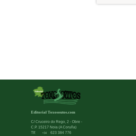
Editorial Toxosoutos.com
C/ Cruceiro do Rego, 2 - Obre -
C.P. 15217 Noia (A Coruña)
Tlf:
623 384 776
+34