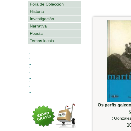
Fóra de Colección
Historia
Investigación
Narrativa
Poesía
Temas locais
:.
:.
:.
:.
:.
:.
:.
:.
:.
Os perfís galeg
:
González
1