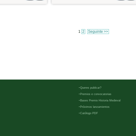
1
2
Seguinte >>
-
Queres publicar?
-
Premios e convocatorias
-
Bases Premio Historia Medieval
-
Próximos lanzamientos
-
Católogo PDF