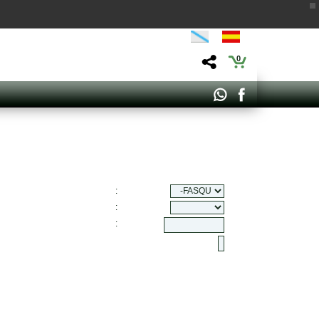
0
:
:
: