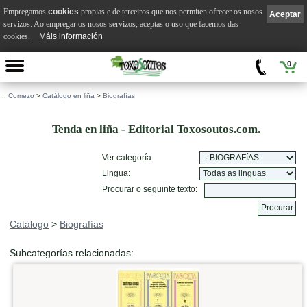
Empregamos
cookies
propias e de terceiros que nos permiten ofrecer os nosos
Aceptar
servizos. Ao empregar os nosos servizos, aceptas o uso que facemos das
cookies.
Máis información
0
::
Comezo
>
Catálogo en liña
>
Biografías
Tenda en liña - Editorial Toxosoutos.com.
Ver categoría:
Lingua:
Procurar o seguinte texto:
Catálogo
>
Biografías
Subcategorías relacionadas: