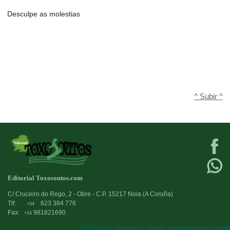
Desculpe as molestias
^ Subir ^
Editorial Toxosoutos.com
C/ Cruceiro do Rego, 2 - Obre - C.P. 15217 Noia (A Coruña)
Tlf:
623 384 776
+34
Fax:
981821690
+34
Deseño web:->
kantaronet - Deseño de páxinas web en Galicia