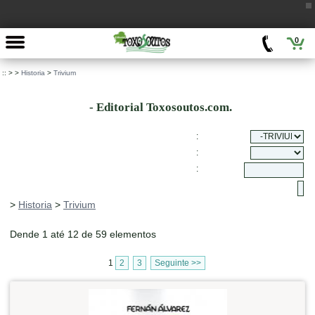
0
::
>
>
Historia
>
Trivium
- Editorial Toxosoutos.com.
:
:
:
>
Historia
>
Trivium
Dende 1 até 12 de 59 elementos
1
2
3
Seguinte >>