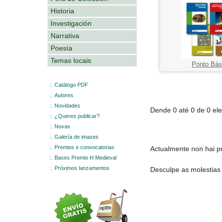
Historia
Investigación
Narrativa
Poesía
Temas locais
Ponto Bás
:.
Catálogo PDF
:.
Autores
:.
Novidades
Dende 0 até 0 de 0 el
:.
¿Queres publicar?
:.
Novas
:.
Galería de imaxes
:.
Premios e convocatorias
Actualmente non hai pr
:.
Bases Premio H Medieval
:.
Próximos lanzamentos
Desculpe as molestias