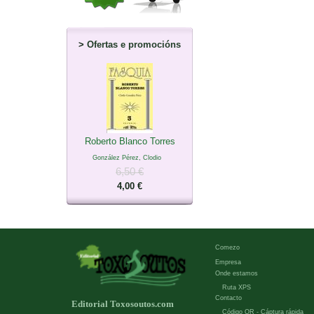
>
Ofertas e promocións
Roberto Blanco Torres
González Pérez, Clodio
6,50 €
4,00 €
Comezo
Empresa
Onde estamos
Ruta XPS
Contacto
Editorial Toxosoutos.com
Código QR - Cáptura rápida