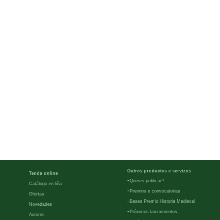
Outros productos e servizos
Tenda online
-
Queres publicar?
Catálogo en liña
-
Premios e convocatorias
Ofertas
-
Bases Premio Historia Medieval
Novedades
-
Próximos lanzamientos
Autores