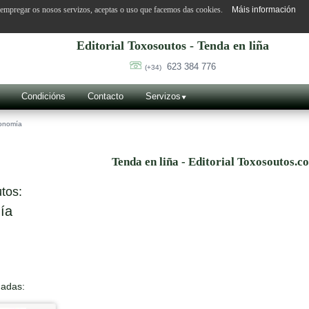
o empregar os nosos servizos, aceptas o uso que facemos das cookies.
Máis información
Editorial Toxosoutos - Tenda en liña
623 384 776
(+34)
Condicións
Contacto
Servizos
onomía
Tenda en liña - Editorial Toxosoutos.c
tos:
ía
nadas: