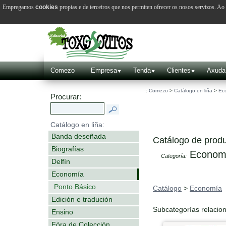
Empregamos
cookies
propias e de terceiros que nos permiten ofrecer os nosos servizos. A
Comezo
Empresa
Tenda
Clientes
Axuda
::
Comezo
>
Catálogo en liña
>
Ec
Procurar:
Catálogo en liña:
Banda deseñada
Catálogo de produ
Biografías
Econom
Categoría:
Delfín
Economía
Ponto Básico
Catálogo
>
Economía
Edición e tradución
Subcategorías relacio
Ensino
Fóra de Colección