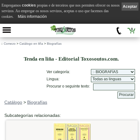
Empregamos
cookies
propias e de terceiros que nos permiten ofrecer os nosos
Aceptar
servizos. Ao empregar os nosos servizos, aceptas o uso que facemos das
cookies.
Máis información
0
::
Comezo
>
Catálogo en liña
>
Biografías
Tenda en liña - Editorial Toxosoutos.com.
Ver categoría:
Lingua:
Procurar o seguinte texto:
Catálogo
>
Biografías
Subcategorías relacionadas: