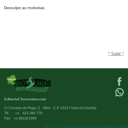
Desculpe as molestias
^ Subir ^
Editorial Toxosoutos.com
C/ Cruceiro do Rego, 2 - Obre - C.P. 15217 Noia (A Coruña)
Tlf:
623 384 776
+34
Fax:
981821690
+34
Deseño web:->
kantaronet - Deseño de páxinas web en Galicia