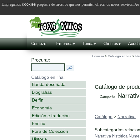
Empregamos
cookies
propias e de terceiros que nos permiten ofrecer os nosos servizos. A
Comezo
Empresa
Tenda
Clientes
Axuda
::
Comezo
>
Catálogo en liña
>
Nar
Procurar:
Catálogo en liña:
Banda deseñada
Catálogo de produ
Biografías
Narrativ
Categoría:
Delfín
Economía
Edición e tradución
Catálogo
>
Narrativa
Ensino
Subcategorías relacio
Fóra de Colección
Narrativa histórica
Nume
Historia