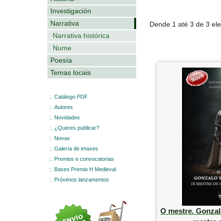
Investigación
Narrativa
Dende 1 até 3 de 3 el
Narrativa histórica
Nume
Poesía
Temas locais
:.
Catálogo PDF
:.
Autores
:.
Novidades
:.
¿Queres publicar?
:.
Novas
:.
Galería de imaxes
:.
Premios e convocatorias
:.
Bases Premio H Medieval
:.
Próximos lanzamentos
O mestre. Gonzal