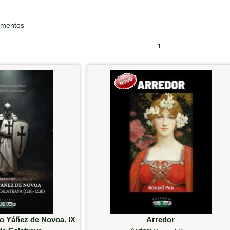
ementos
1
o Yáñez de Novoa. IX
Arredor