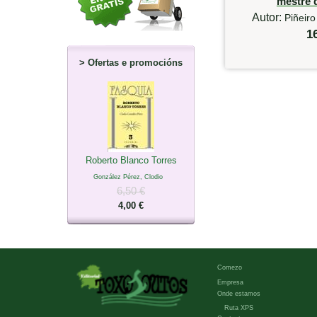
mestre 
Autor:
Piñeiro
1
>
Ofertas e promocións
Roberto Blanco Torres
González Pérez, Clodio
6,50 €
4,00 €
Comezo
Empresa
Onde estamos
Ruta XPS