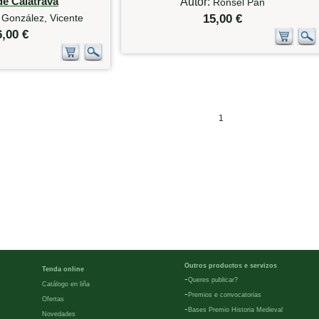
de Calatrava
Autor:
Ronsel Pan
 González, Vicente
15,00 €
6,00 €
1
Outros productos e servizos
Tenda online
-
Queres publicar?
Catálogo en liña
-
Premios e convocatorias
Ofertas
-
Bases Premio Historia Medieval
Novedades