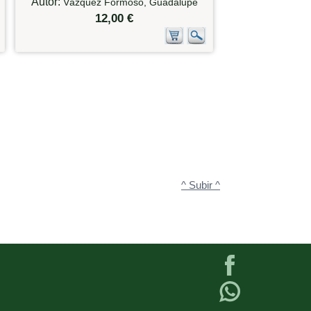
Autor:
Vázquez Formoso, Guadalupe
12,00 €
^ Subir ^