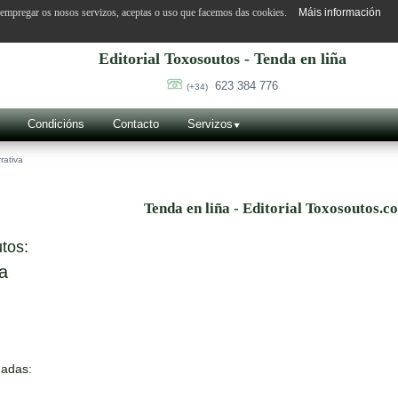
o empregar os nosos servizos, aceptas o uso que facemos das cookies.
Máis información
Editorial Toxosoutos - Tenda en liña
623 384 776
(+34)
Condicións
Contacto
Servizos
rativa
Tenda en liña - Editorial Toxosoutos.c
tos:
a
nadas: