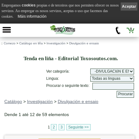
Empregamos
cookies
propias e de terceiros que nos permiten ofrecer os nosos
Aceptar
servizos. Ao empregar os nosos servizos, aceptas o uso que facemos das
cookies.
Máis información
0
::
Comezo
>
Catálogo en liña
>
Investigación
>
Divulgación e ensaio
Tenda en liña - Editorial Toxosoutos.com.
Ver categoría:
Lingua:
Procurar o seguinte texto:
Catálogo
>
Investigación
>
Divulgación e ensaio
Dende 1 até 12 de 59 elementos
1
2
3
Seguinte >>