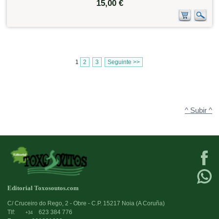
15,00 €
1
2
3
Seguinte >>
^ Subir ^
Editorial Toxosoutos.com
C/ Cruceiro do Rego, 2 - Obre - C.P. 15217 Noia (A Coruña)
Tlf:
623 384 776
+34