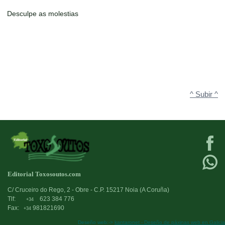
Desculpe as molestias
^ Subir ^
Editorial Toxosoutos.com
C/ Cruceiro do Rego, 2 - Obre - C.P. 15217 Noia (A Coruña)
Tlf:
623 384 776
+34
Fax:
981821690
+34
Deseño web:->
kantaronet - Deseño de páxinas web en Galicia