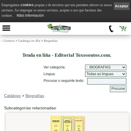
Empregamos
cookies
propias e de terceiros que nos permiten ofrecer os nosos
Aceptar
servizos. Ao empregar os nosos servizos, aceptas o uso que facemos das
cookies.
Máis información
0
::
Comezo
>
Catálogo en liña
>
Biografías
Tenda en liña - Editorial Toxosoutos.com.
Ver categoría:
Lingua:
Procurar o seguinte texto:
Catálogo
>
Biografías
Subcategorías relacionadas: