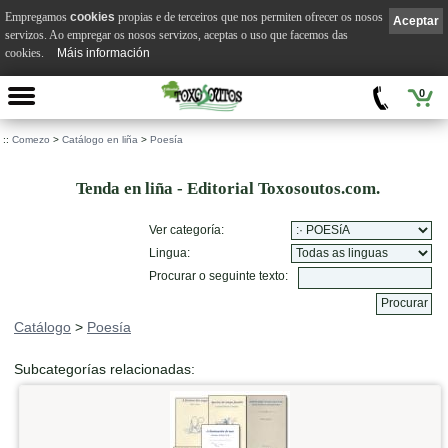
Empregamos
cookies
propias e de terceiros que nos permiten ofrecer os nosos
Aceptar
servizos. Ao empregar os nosos servizos, aceptas o uso que facemos das
cookies.
Máis información
0
::
Comezo
>
Catálogo en liña
>
Poesía
Tenda en liña - Editorial Toxosoutos.com.
Ver categoría:
Lingua:
Procurar o seguinte texto:
Catálogo
>
Poesía
Subcategorías relacionadas: