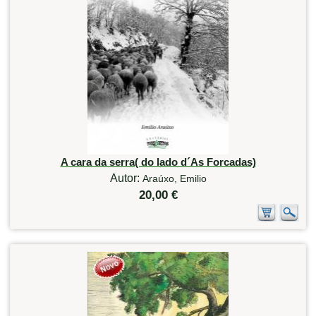
A cara da serra( do lado d´As Forcadas)
Autor:
Araúxo, Emilio
20,00 €