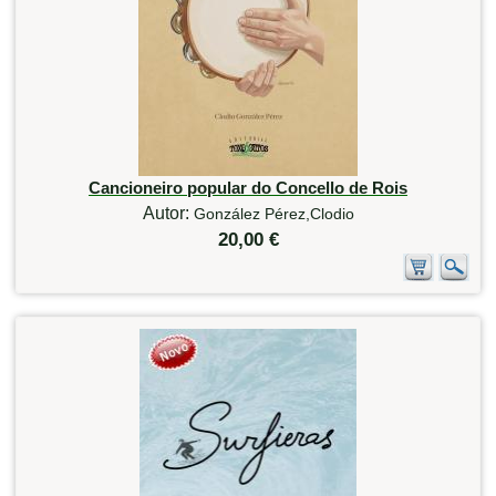
Cancioneiro popular do Concello de Rois
Autor:
González Pérez,Clodio
20,00 €