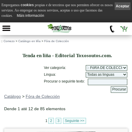
Empregamos
cookies
propias e de terceiros que nos permiten ofrecer os nosos
Aceptar
servizos. Ao empregar os nosos servizos, aceptas o uso que facemos das
cookies.
Máis información
0
::
Comezo
>
Catálogo en liña
>
Fóra de Colección
Tenda en liña - Editorial Toxosoutos.com.
Ver categoría:
Lingua:
Procurar o seguinte texto:
Catálogo
>
Fóra de Colección
Dende 1 até 12 de 85 elementos
1
2
3
Seguinte >>