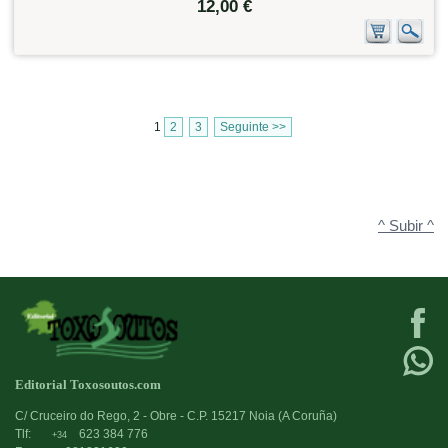
12,00 €
1
2
3
Seguinte >>
^ Subir ^
Editorial Toxosoutos.com
C/ Cruceiro do Rego, 2 - Obre - C.P. 15217 Noia (A Coruña)
Tlf:
623 384 776
+34