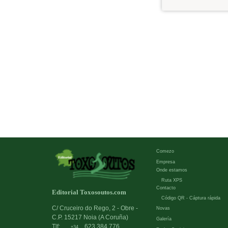
Comezo
Empresa
Onde estamos
Ruta XPS
Contacto
Editorial Toxosoutos.com
Código QR - Cáptura rápida
C/ Cruceiro do Rego, 2 - Obre -
Novas
C.P. 15217 Noia (A Coruña)
Galería
Tlf:
623 384 776
+34