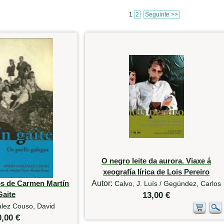
1
2
Seguinte >>
O negro leite da aurora. Viaxe á
xeografía lírica de Lois Pereiro
os de Carmen Martín
Autor:
Calvo, J. Luís / Gegúndez, Carlos
Gaite
13,00 €
lez Couso, David
0,00 €