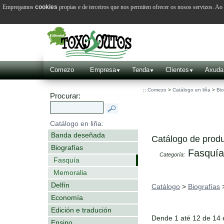
Empregamos
cookies
propias e de terceiros que nos permiten ofrecer os nosos servizos. A
Comezo
Empresa
Tenda
Clientes
Axuda
::
Comezo
>
Catálogo en liña
>
Bio
Procurar:
Catálogo en liña:
Banda deseñada
Catálogo de produ
Biografías
Fasquía
Categoría:
Fasquía
Memoralia
Delfín
Catálogo
>
Biografías
Economía
Edición e tradución
Dende 1 até 12 de 14
Ensino