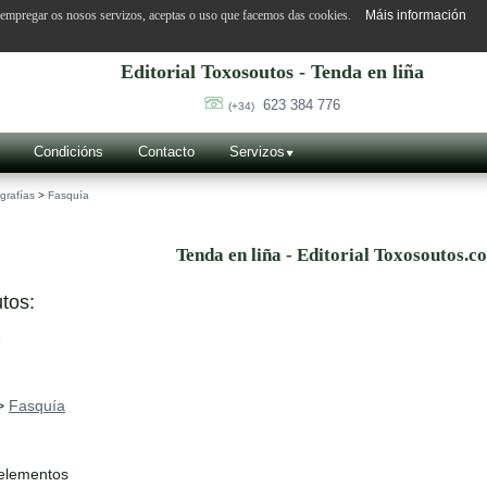
o empregar os nosos servizos, aceptas o uso que facemos das cookies.
Máis información
Editorial Toxosoutos - Tenda en liña
623 384 776
(+34)
Condicións
Contacto
Servizos
grafías
>
Fasquía
Tenda en liña - Editorial Toxosoutos.c
tos:
>
Fasquía
 elementos