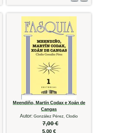
Meendiño, Martín Codax e Xoán de
Cangas
Autor:
González Pérez, Clodio
7,00 €
5,00 €