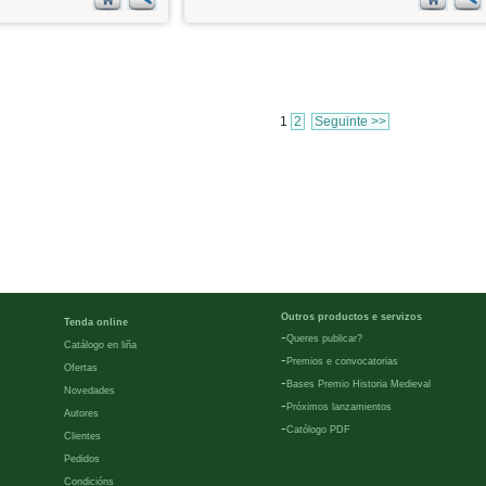
1
2
Seguinte >>
Outros productos e servizos
Tenda online
-
Queres publicar?
Catálogo en liña
-
Premios e convocatorias
Ofertas
-
Bases Premio Historia Medieval
Novedades
-
Próximos lanzamientos
Autores
-
Católogo PDF
Clientes
Pedidos
Condicións