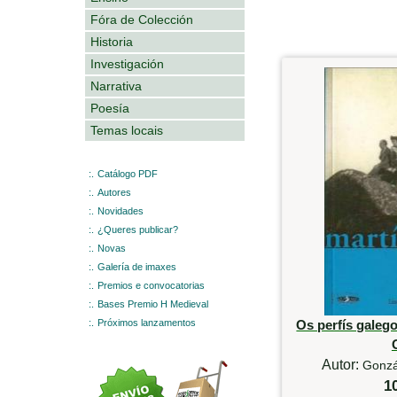
Fóra de Colección
Historia
Investigación
Narrativa
Poesía
Temas locais
:.
Catálogo PDF
:.
Autores
:.
Novidades
:.
¿Queres publicar?
:.
Novas
:.
Galería de imaxes
:.
Premios e convocatorias
:.
Bases Premio H Medieval
:.
Próximos lanzamentos
Os perfís galeg
Autor:
Gonzá
1