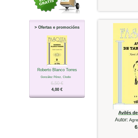
>
Ofertas e promocións
Roberto Blanco Torres
González Pérez, Clodio
6,50 €
4,00 €
Avilés d
Autor:
Agre
6