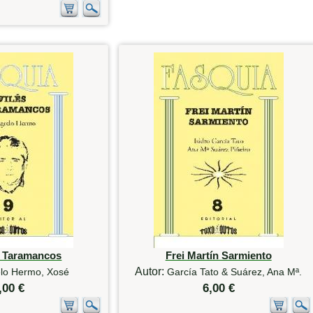
e Taramancos
Frei Martín Sarmiento
Autor:
lo Hermo, Xosé
García Tato & Suárez, Ana Mª.
,00 €
6,00 €