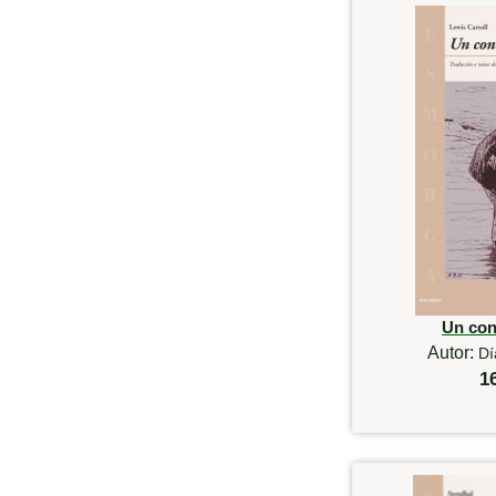
Un con
Autor:
Dí
1