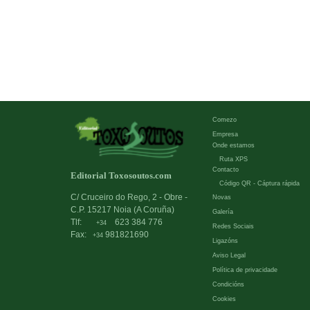
Comezo
Empresa
Onde estamos
Ruta XPS
Contacto
Editorial Toxosoutos.com
Código QR - Cáptura rápida
C/ Cruceiro do Rego, 2 - Obre -
Novas
C.P. 15217 Noia (A Coruña)
Galería
Tlf:
623 384 776
+34
Redes Sociais
Fax:
981821690
+34
Ligazóns
Aviso Legal
Política de privacidade
Condicións
Cookies