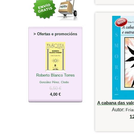
>
Ofertas e promocións
Roberto Blanco Torres
González Pérez, Clodio
6,50 €
4,00 €
A cabana das valq
Autor:
Fría
1