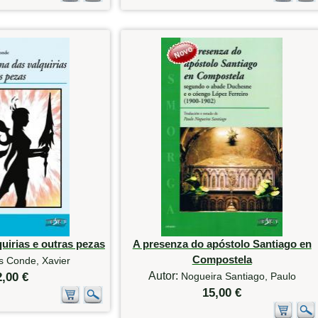
uirias e outras pezas
A presenza do apóstolo Santiago en
Compostela
s Conde, Xavier
Autor:
2,00 €
Nogueira Santiago, Paulo
15,00 €