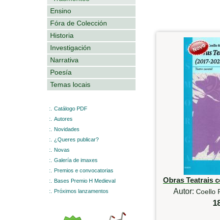
Ensino
Fóra de Colección
Historia
Investigación
Narrativa
Poesía
Temas locais
:.
Catálogo PDF
:.
Autores
:.
Novidades
:.
¿Queres publicar?
:.
Novas
:.
Galería de imaxes
:.
Premios e convocatorias
Obras Teatrais 
:.
Bases Premio H Medieval
Autor:
Coello 
:.
Próximos lanzamentos
1