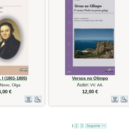
. I (1801-1805)
Versos no Olimpo
Autor:
Novo, Olga
VV. AA.
6,00 €
12,00 €
1
2
3
Seguinte >>