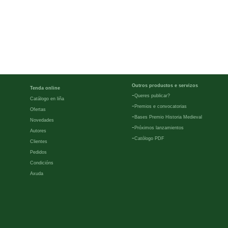
Outros productos e servizos
Tenda online
-
Queres publicar?
Catálogo en liña
-
Premios e convocatorias
Ofertas
-
Bases Premio Historia Medieval
Novedades
-
Próximos lanzamientos
Autores
-
Católogo PDF
Clientes
Pedidos
Condicións
Axuda