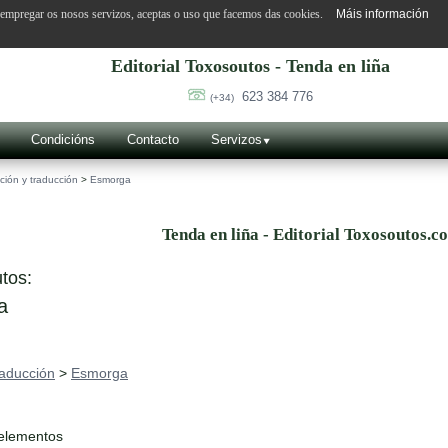
o empregar os nosos servizos, aceptas o uso que facemos das cookies.
Máis información
Editorial Toxosoutos - Tenda en liña
623 384 776
(+34)
Condicións
Contacto
Servizos
ción y traducción
>
Esmorga
Tenda en liña - Editorial Toxosoutos.c
tos:
a
raducción
>
Esmorga
 elementos