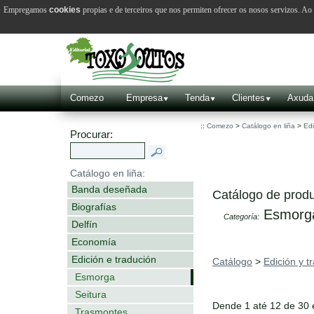
Empregamos
cookies
propias e de terceiros que nos permiten ofrecer os nosos servizos. A
Comezo
Empresa
Tenda
Clientes
Axuda
::
Comezo
>
Catálogo en liña
>
Edi
Procurar:
Catálogo en liña:
Banda deseñada
Catálogo de produ
Biografías
Esmorg
Categoría:
Delfín
Economía
Edición e tradución
Catálogo
>
Edición y t
Esmorga
Seitura
Dende 1 até 12 de 30
Trasmontes