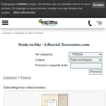
Empregamos
cookies
propias e de terceiros que nos permiten ofrecer os nosos
Aceptar
servizos. Ao empregar os nosos servizos, aceptas o uso que facemos das
cookies.
Máis información
0
::
Comezo
>
Catálogo en liña
>
Poesía
Tenda en liña - Editorial Toxosoutos.com.
Ver categoría:
Lingua:
Procurar o seguinte texto:
Catálogo
>
Poesía
Subcategorías relacionadas: