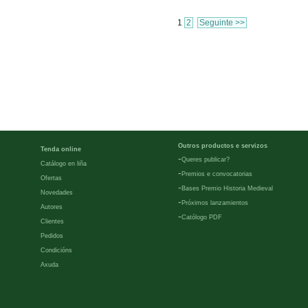
1
2
Seguinte >>
Outros productos e servizos
Tenda online
-
Queres publicar?
Catálogo en liña
-
Premios e convocatorias
Ofertas
-
Bases Premio Historia Medieval
Novedades
-
Próximos lanzamientos
Autores
-
Católogo PDF
Clientes
Pedidos
Condicións
Axuda