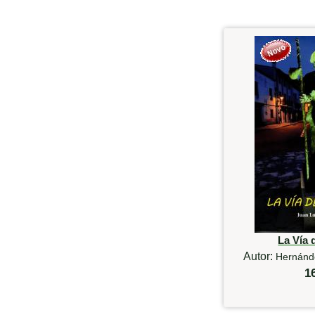
La Vía 
Autor:
Hernánde
1