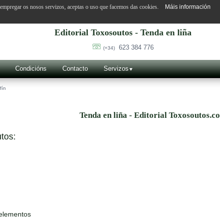
o empregar os nosos servizos, aceptas o uso que facemos das cookies.
Máis información
Editorial Toxosoutos - Tenda en liña
623 384 776
(+34)
Condicións
Contacto
Servizos
fín
Tenda en liña - Editorial Toxosoutos.c
tos:
 elementos