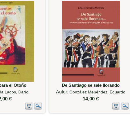
para el Otoño
De Santiago se sale llorando
Autor:
ña Lagos, Darío
González Menéndez, Eduardo
2,00 €
14,00 €