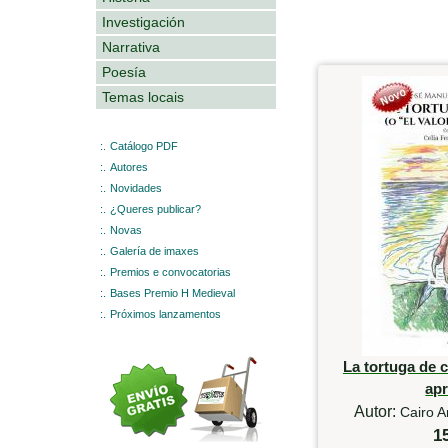
Investigación
Narrativa
Poesía
Temas locais
:.
Catálogo PDF
:.
Autores
:.
Novidades
:.
¿Queres publicar?
:.
Novas
:.
Galería de imaxes
:.
Premios e convocatorias
:.
Bases Premio H Medieval
:.
Próximos lanzamentos
La tortuga de c
ap
Autor:
Cairo A
1