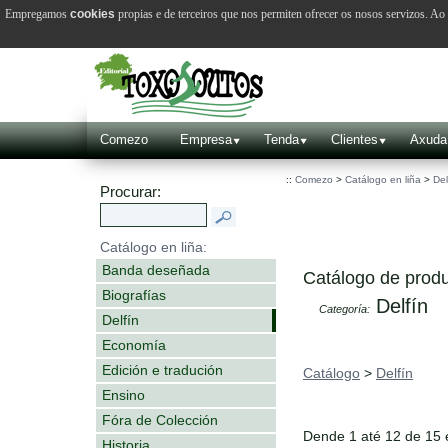
Empregamos
cookies
propias e de terceiros que nos permiten ofrecer os nosos servizos. A
Comezo
Empresa
Tenda
Clientes
Axuda
::
Comezo
>
Catálogo en liña
>
Del
Procurar:
Catálogo en liña:
Banda deseñada
Catálogo de produ
Biografías
Delfín
Categoría:
Delfín
Economía
Edición e tradución
Catálogo
>
Delfín
Ensino
Fóra de Colección
Dende 1 até 12 de 15
Historia