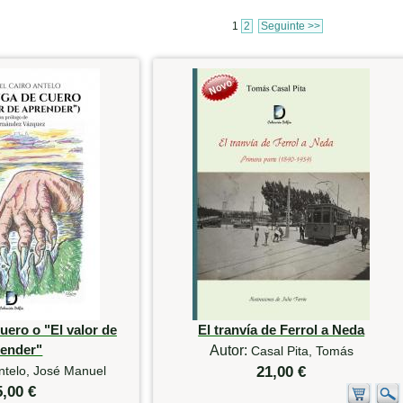
1
2
Seguinte >>
uero o "El valor de
El tranvía de Ferrol a Neda
render"
Autor:
Casal Pita, Tomás
ntelo, José Manuel
21,00 €
5,00 €