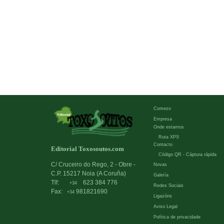
Comezo
Empresa
Onde estamos
Ruta XPS
Contacto
Editorial Toxosoutos.com
Código QR - Cáptura rápida
C/ Cruceiro do Rego, 2 - Obre -
Novas
C.P. 15217 Noia (A Coruña)
Galería
Tlf:
623 384 776
+34
Redes Sociais
Fax:
981821690
+34
Ligazóns
Aviso Legal
Política de privacidade