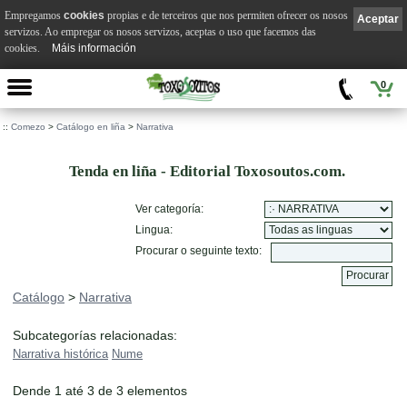
Empregamos
cookies
propias e de terceiros que nos permiten ofrecer os nosos
Aceptar
servizos. Ao empregar os nosos servizos, aceptas o uso que facemos das
cookies.
Máis información
0
::
Comezo
>
Catálogo en liña
>
Narrativa
Tenda en liña - Editorial Toxosoutos.com.
Ver categoría:
Lingua:
Procurar o seguinte texto:
Catálogo
>
Narrativa
Subcategorías relacionadas:
Narrativa histórica
Nume
Dende 1 até 3 de 3 elementos