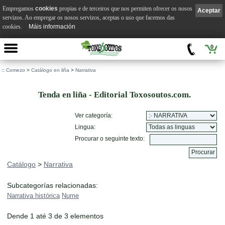
Empregamos
cookies
propias e de terceiros que nos permiten ofrecer os nosos
Aceptar
servizos. Ao empregar os nosos servizos, aceptas o uso que facemos das
cookies.
Máis información
0
::
Comezo
>
Catálogo en liña
>
Narrativa
Tenda en liña - Editorial Toxosoutos.com.
Ver categoría:
Lingua:
Procurar o seguinte texto:
Catálogo
>
Narrativa
Subcategorías relacionadas:
Narrativa histórica
Nume
Dende 1 até 3 de 3 elementos