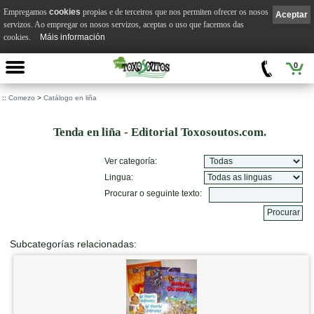
Empregamos
cookies
propias e de terceiros que nos permiten ofrecer os nosos
Aceptar
servizos. Ao empregar os nosos servizos, aceptas o uso que facemos das
cookies.
Máis información
0
::
Comezo
>
Catálogo en liña
Tenda en liña - Editorial Toxosoutos.com.
Ver categoría:
Lingua:
Procurar o seguinte texto:
Subcategorías relacionadas: