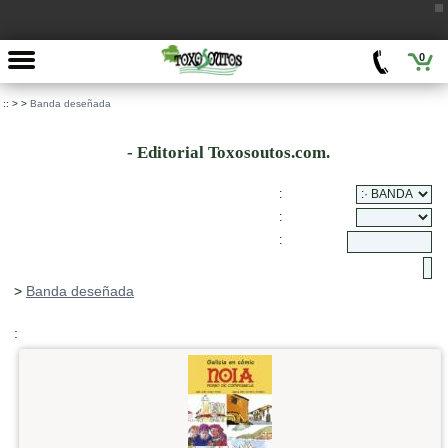
0
::
>
>
Banda deseñada
- Editorial Toxosoutos.com.
:
:
:
>
Banda deseñada
: