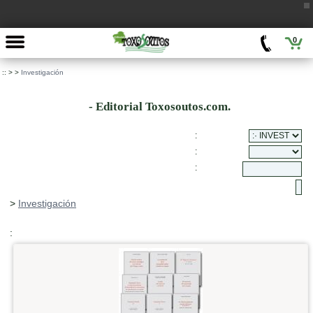
0
::
>
>
Investigación
- Editorial Toxosoutos.com.
:
:
:
>
Investigación
: