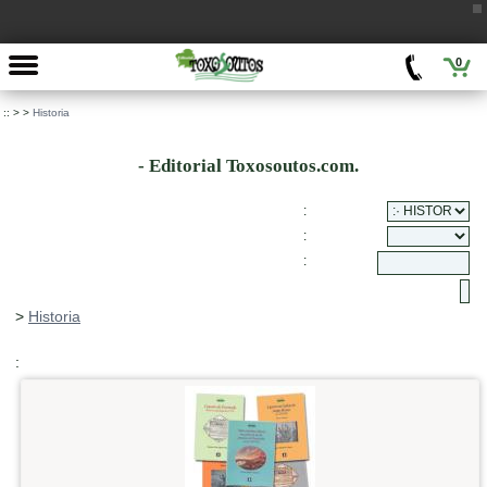
0
::
>
>
Historia
- Editorial Toxosoutos.com.
:
:
:
>
Historia
: