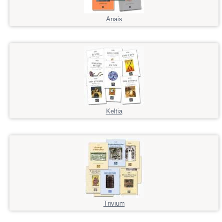
Anais
Keltia
Trivium