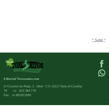
^ Subir ^
Editorial Toxosoutos.com
C/ Cruceiro do Rego, 2 - Obre - C.P. 15217 Noia (A Coruña)
Tlf:
623 384 776
+34
Fax:
981821690
+34
->