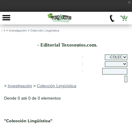
0
::
>
>
Investigación
>
Colección Lingüística
- Editorial Toxosoutos.com.
:
:
:
>
Investigación
>
Colección Lingüística
Dende 0 até 0 de 0 elementos
"Colección Lingüística"
.