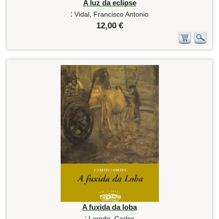
A luz da eclipse
:
Vidal, Francisco Antonio
12,00 €
A fuxida da loba
:
Laredo, Carlos