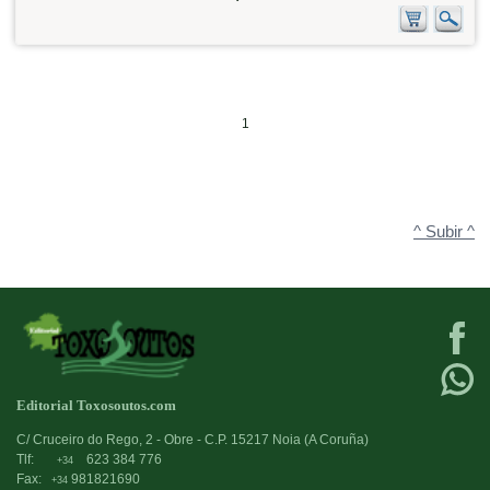
1
^ Subir ^
Editorial Toxosoutos.com
C/ Cruceiro do Rego, 2 - Obre - C.P. 15217 Noia (A Coruña)
Tlf:
623 384 776
+34
Fax:
981821690
+34