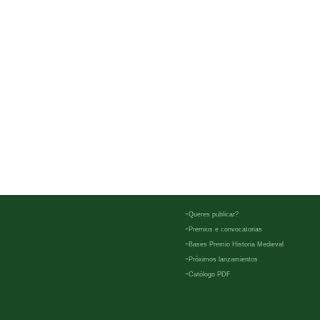
-
Queres publicar?
-
Premios e convocatorias
-
Bases Premio Historia Medieval
-
Próximos lanzamientos
-
Católogo PDF