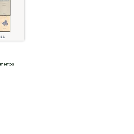
rsa
ementos