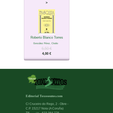
>
Roberto Blanco Torres
González Pérez, Clodio
6,50 €
4,00 €
Editorial Toxosoutos.com
C/ Cruceiro do Rego, 2 - Obre -
C.P. 15217 Noia (A Coruña)