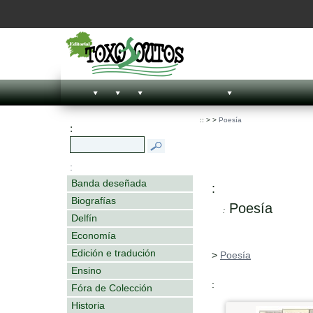
::
>
>
Poesía
:
:
Banda deseñada
:
Biografías
Poesía
:
Delfín
Economía
Edición e tradución
>
Poesía
Ensino
:
Fóra de Colección
Historia