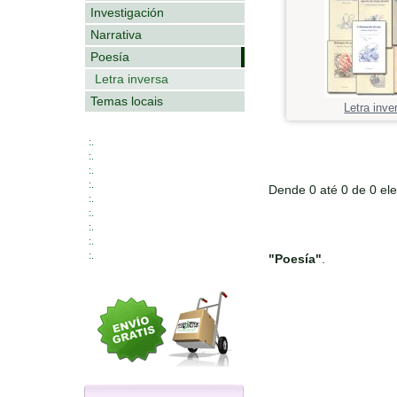
Investigación
Narrativa
Poesía
Letra inversa
Temas locais
Letra inve
:.
:.
:.
:.
Dende 0 até 0 de 0 el
:.
:.
:.
:.
:.
"Poesía"
.