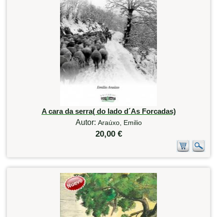
A cara da serra( do lado d´As Forcadas)
Autor:
Araúxo, Emilio
20,00 €