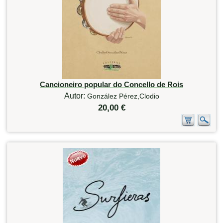
Cancioneiro popular do Concello de Rois
Autor:
González Pérez,Clodio
20,00 €