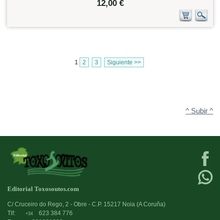
12,00 €
1
2
3
Siguiente >>
^ Subir ^
Editorial Toxosoutos.com
C/ Cruceiro do Rego, 2 - Obre - C.P. 15217 Noia (A Coruña)
Tlf:
623 384 776
+34