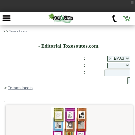
0
::
>
>
Temas locais
- Editorial Toxosoutos.com.
:
:
:
>
Temas locais
: