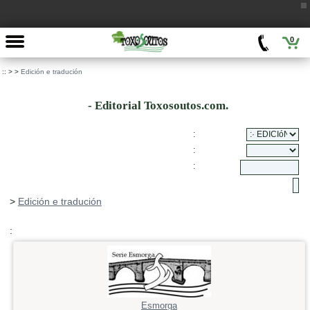
0
::
>
>
Edición e tradución
- Editorial Toxosoutos.com.
:
:
:
>
Edición e tradución
:
Esmorga