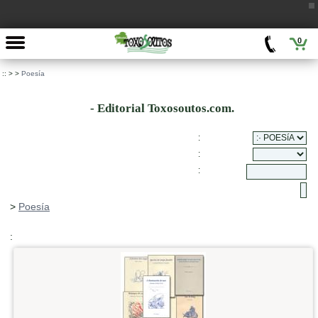
0
::
>
>
Poesía
- Editorial Toxosoutos.com.
:
:
:
>
Poesía
: