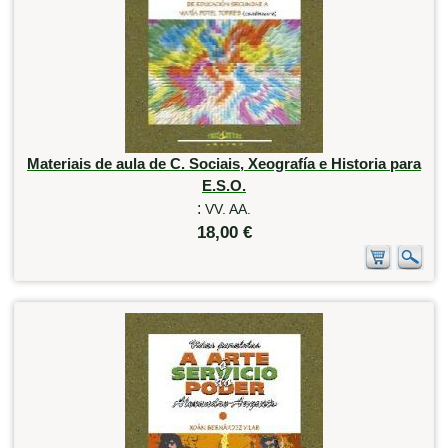
Materiais de aula de C. Sociais, Xeografía e Historia para
E.S.O.
:
VV. AA.
18,00 €