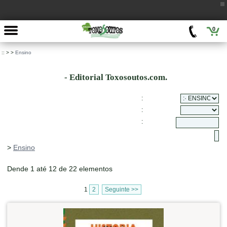
0
::
>
>
Ensino
- Editorial Toxosoutos.com.
:
:
:
>
Ensino
Dende 1 até 12 de 22 elementos
1
2
Seguinte >>