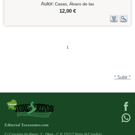
Autor:
Casas, Álvaro de las
12,00 €
1
^ Subir ^
Editorial Toxosoutos.com
C/ Cruceiro do Rego, 2 - Obre - C.P. 15217 Noia (A Coruña)