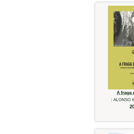
A fraga 
:
ALONSO I
2