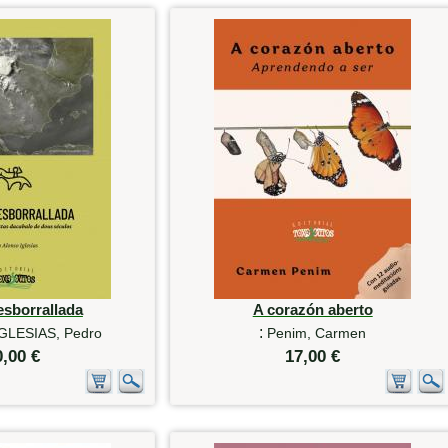
esborrallada
A corazón aberto
:
GLESIAS, Pedro
Penim, Carmen
0,00 €
17,00 €