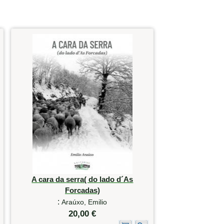
A cara da serra( do lado d´As
Forcadas)
:
Araúxo, Emilio
20,00 €