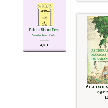
Roberto Blanco Torres
González Pérez, Clodio
6,50 €
4,00 €
As terras má
:
Miguéle
1