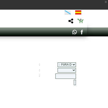
0
:
:
: