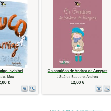
igo invisibel
Os contiños de Andrea de Axeyras
:
tela, Max
Suárez Baquero, Andrea
2,00 €
12,00 €