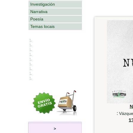
Investigación
Narrativa
Poesía
Temas locais
:.
:.
:.
:.
:.
:.
:.
:.
:.
N
:
Vázquez
1
>