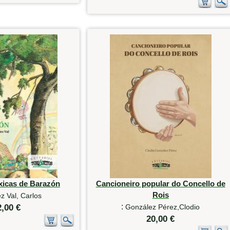
xicas de Barazón
Cancioneiro popular do Concello de
Rois
z Val, Carlos
:
2,00 €
González Pérez,Clodio
20,00 €