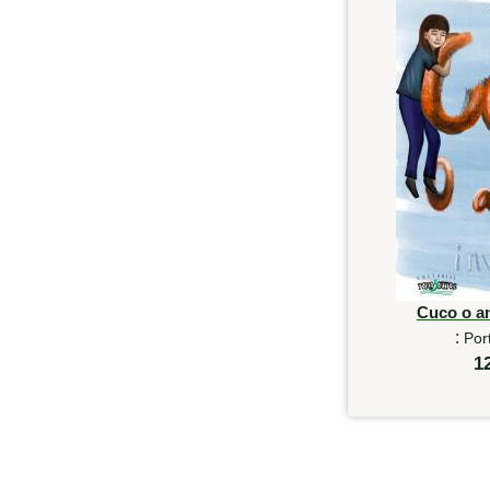
Cuco o am
:
Por
1