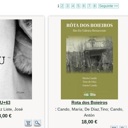
1
2
3
4
5
6
7
8
Seguinte >>
U+63
Rota dos Boieiros
:
 Liste, José
Cando, María; De Díaz,Tino; Cando,
Antón
3,00 €
18,00 €