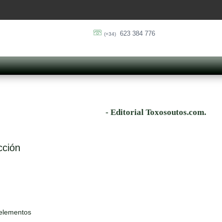
623 384 776
(+34)
- Editorial Toxosoutos.com.
cción
 elementos