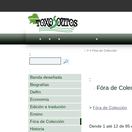
::
>
>
Fóra de Colección
:
:
Banda deseñada
:
Biografías
Fóra de Cole
:
Delfín
Economía
Edición e tradución
>
Fóra de Colección
Ensino
Fóra de Colección
Dende 1 até 12 de 85
Historia