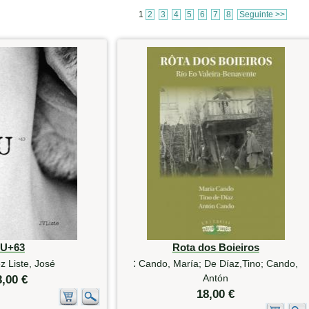
1
2
3
4
5
6
7
8
Seguinte >>
U+63
Rota dos Boieiros
:
 Liste, José
Cando, María; De Díaz,Tino; Cando,
Antón
3,00 €
18,00 €