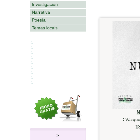
Investigación
Narrativa
Poesía
Temas locais
:.
:.
:.
:.
:.
:.
:.
:.
:.
N
:
Vázquez
1
>