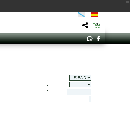
0
:
:
: