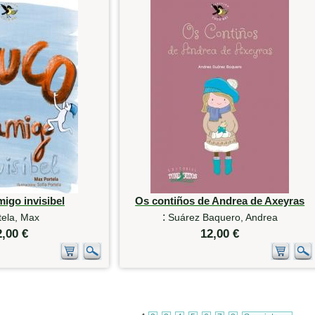
igo invisibel
Os contiños de Andrea de Axeyras
:
tela, Max
Suárez Baquero, Andrea
2,00 €
12,00 €