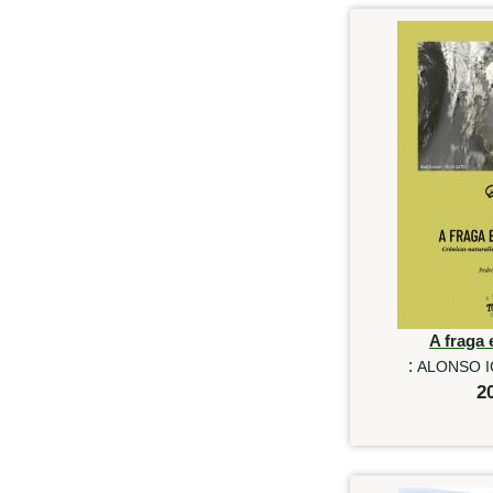
A fraga 
:
ALONSO I
2