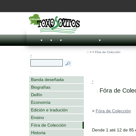
::
>
>
Fóra de Colección
:
:
Banda deseñada
:
Biografías
Fóra de Cole
:
Delfín
Economía
Edición e tradución
>
Fóra de Colección
Ensino
Fóra de Colección
Dende 1 até 12 de 85
Historia