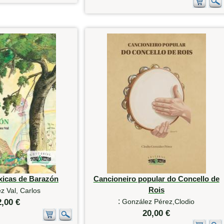
xicas de Barazón
Cancioneiro popular do Concello de
Rois
z Val, Carlos
:
2,00 €
González Pérez,Clodio
20,00 €