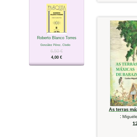
Roberto Blanco Torres
González Pérez, Clodio
6,50 €
4,00 €
As terras má
:
Miguéle
1