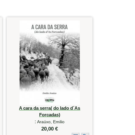
A cara da serra( do lado d´As
Forcadas)
:
Araúxo, Emilio
20,00 €