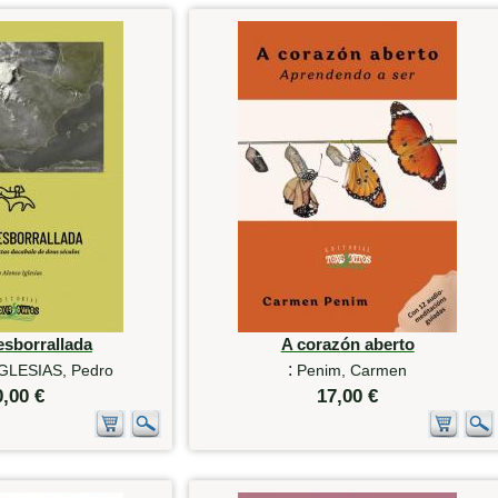
esborrallada
A corazón aberto
:
GLESIAS, Pedro
Penim, Carmen
0,00 €
17,00 €