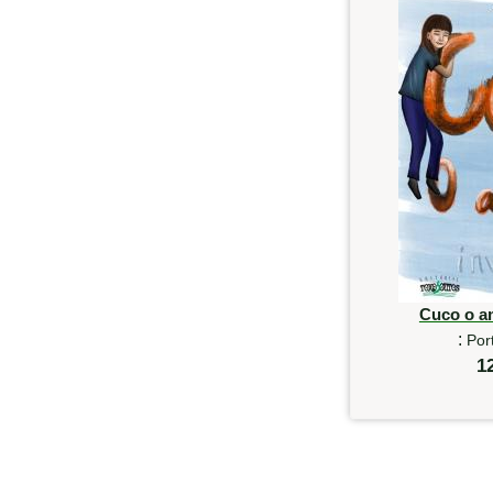
Cuco o am
:
Por
1