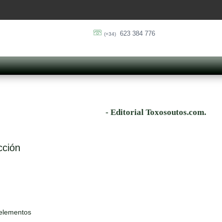
623 384 776
(+34)
- Editorial Toxosoutos.com.
cción
 elementos