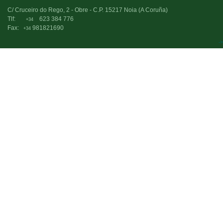
C/ Cruceiro do Rego, 2 - Obre - C.P. 15217 Noia (A Coruña)
Tlf:
623 384 776
+34
Fax:
981821690
+34
->