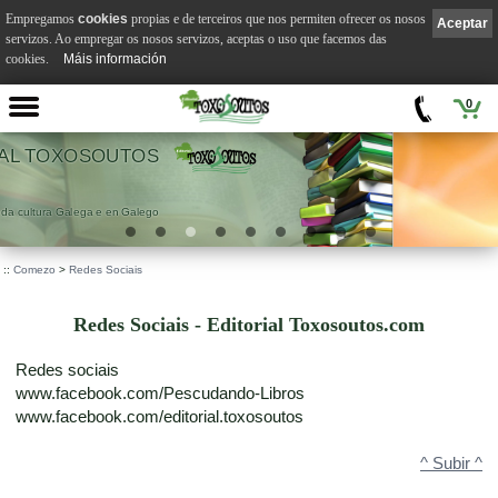
Empregamos
cookies
propias e de terceiros que nos permiten ofrecer os nosos
Aceptar
servizos. Ao empregar os nosos servizos, aceptas o uso que facemos das
cookies.
Máis información
0
VILA SUÁREZ
.
::
Comezo
>
Redes Sociais
Redes Sociais - Editorial Toxosoutos.com
Redes sociais
www.facebook.com/Pescudando-Libros
www.facebook.com/editorial.toxosoutos
^ Subir ^