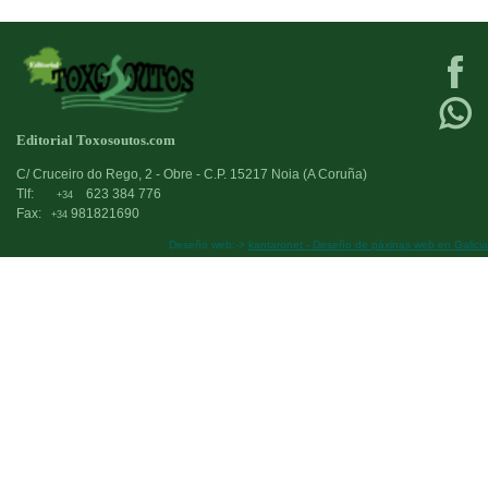
Editorial Toxosoutos.com
C/ Cruceiro do Rego, 2 - Obre - C.P. 15217 Noia (A Coruña)
Tlf:
623 384 776
+34
Fax:
981821690
+34
Deseño web:->
kantaronet - Deseño de páxinas web en Galicia