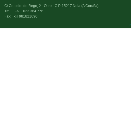
C/ Cruceiro do Rego, 2 - Obre - C.P. 15217 Noia (A Coruña)
Tlf:
623 384 776
+34
Fax:
981821690
+34
->