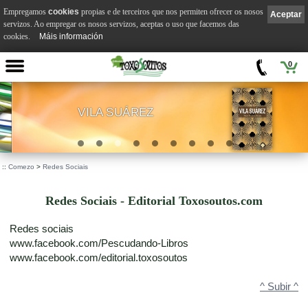
Empregamos
cookies
propias e de terceiros que nos permiten ofrecer os nosos
Aceptar
servizos. Ao empregar os nosos servizos, aceptas o uso que facemos das
cookies.
Máis información
0
VILA SUÁREZ
.
::
Comezo
>
Redes Sociais
Redes Sociais - Editorial Toxosoutos.com
Redes sociais
www.facebook.com/Pescudando-Libros
www.facebook.com/editorial.toxosoutos
^ Subir ^