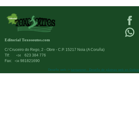
Editorial Toxosoutos.com
C/ Cruceiro do Rego, 2 - Obre - C.P. 15217 Noia (A Coruña)
Tlf:
623 384 776
+34
Fax:
981821690
+34
Deseño web:->
kantaronet - Deseño de páxinas web en Galicia