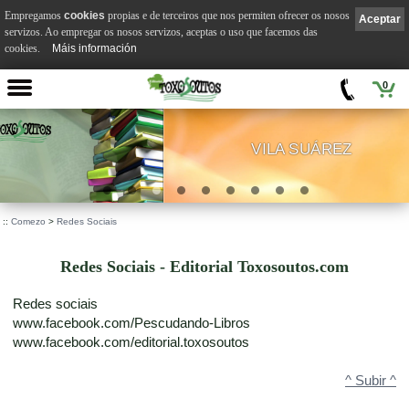
Empregamos
cookies
propias e de terceiros que nos permiten ofrecer os nosos
Aceptar
servizos. Ao empregar os nosos servizos, aceptas o uso que facemos das
cookies.
Máis información
0
VILA SUÁREZ
.
::
Comezo
>
Redes Sociais
Redes Sociais - Editorial Toxosoutos.com
Redes sociais
www.facebook.com/Pescudando-Libros
www.facebook.com/editorial.toxosoutos
^ Subir ^