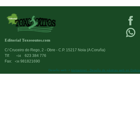
Editorial Toxosoutos.com
C/ Cruceiro do Rego, 2 - Obre - C.P. 15217 Noia (A Coruña)
Tlf:
623 384 776
+34
Fax:
981821690
+34
Deseño web:->
kantaronet - Deseño de páxinas web en Galicia