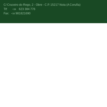
C/ Cruceiro do Rego, 2 - Obre - C.P. 15217 Noia (A Coruña)
Tlf:
623 384 776
+34
Fax:
981821690
+34
->