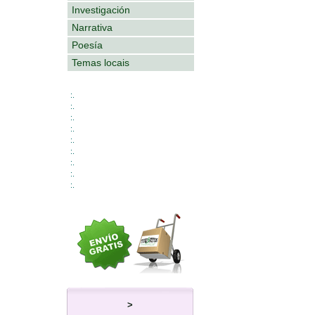
Investigación
Narrativa
Poesía
Temas locais
:.
:.
:.
:.
:.
:.
:.
:.
:.
>