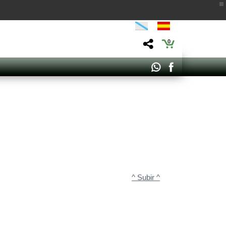
0
^ Subir ^