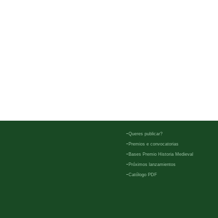
-
Queres publicar?
-
Premios e convocatorias
-
Bases Premio Historia Medieval
-
Próximos lanzamientos
-
Católogo PDF