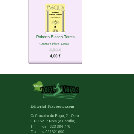
Roberto Blanco Torres
González Pérez, Clodio
6,50 €
4,00 €
Editorial Toxosoutos.com
C/ Cruceiro do Rego, 2 - Obre -
C.P. 15217 Noia (A Coruña)
Tlf:
623 384 776
+34
Fax:
981821690
+34