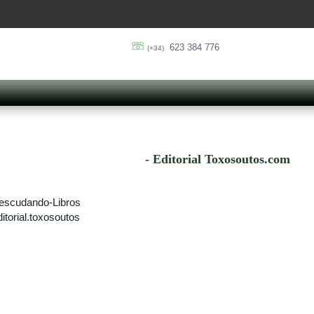
623 384 776
(+34)
- Editorial Toxosoutos.com
escudando-Libros
torial.toxosoutos