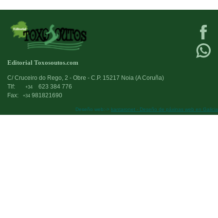
Editorial Toxosoutos.com
C/ Cruceiro do Rego, 2 - Obre - C.P. 15217 Noia (A Coruña)
Tlf:
623 384 776
+34
Fax:
981821690
+34
Deseño web:->
kantaronet - Deseño de páxinas web en Galicia