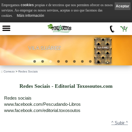
Empregamos
cookies
propias e de terceiros que nos permiten ofrecer os nosos
Aceptar
servizos. Ao empregar os nosos servizos, aceptas o uso que facemos das
cookies.
Máis información
0
VILA SUÁREZ
.
::
Comezo
>
Redes Sociais
Redes Sociais - Editorial Toxosoutos.com
Redes sociais
www.facebook.com/Pescudando-Libros
www.facebook.com/editorial.toxosoutos
^ Subir ^