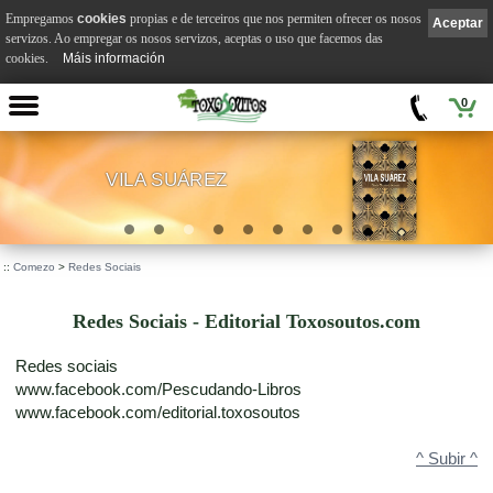
Empregamos
cookies
propias e de terceiros que nos permiten ofrecer os nosos
Aceptar
servizos. Ao empregar os nosos servizos, aceptas o uso que facemos das
cookies.
Máis información
0
VILA SUÁREZ
.
::
Comezo
>
Redes Sociais
Redes Sociais - Editorial Toxosoutos.com
Redes sociais
www.facebook.com/Pescudando-Libros
www.facebook.com/editorial.toxosoutos
^ Subir ^