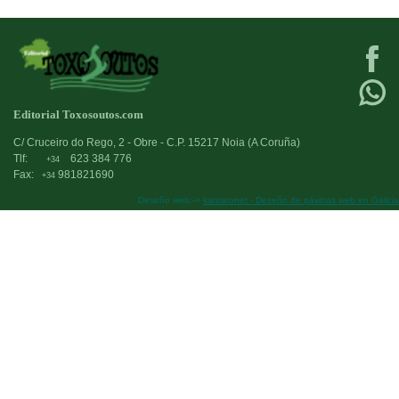
Editorial Toxosoutos.com
C/ Cruceiro do Rego, 2 - Obre - C.P. 15217 Noia (A Coruña)
Tlf:
623 384 776
+34
Fax:
981821690
+34
Deseño web:->
kantaronet - Deseño de páxinas web en Galicia