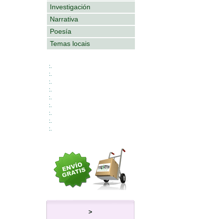
Investigación
Narrativa
Poesía
Temas locais
:.
:.
:.
:.
:.
:.
:.
:.
:.
>