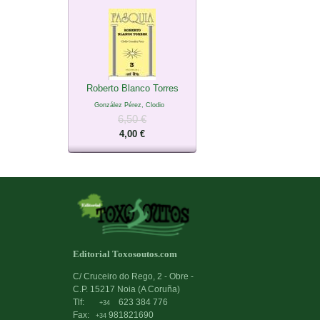
Roberto Blanco Torres
González Pérez, Clodio
6,50 €
4,00 €
Editorial Toxosoutos.com
C/ Cruceiro do Rego, 2 - Obre -
C.P. 15217 Noia (A Coruña)
Tlf:
623 384 776
+34
Fax:
981821690
+34