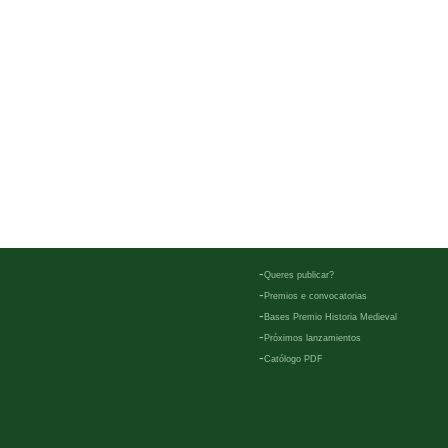
-
Queres publicar?
-
Premios e convocatorias
-
Bases Premio Historia Medieval
-
Próximos lanzamientos
-
Católogo PDF