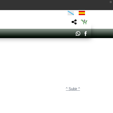
0
^ Subir ^