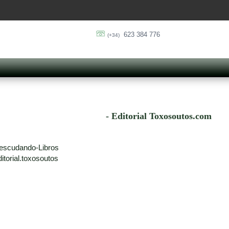
623 384 776
(+34)
- Editorial Toxosoutos.com
escudando-Libros
torial.toxosoutos