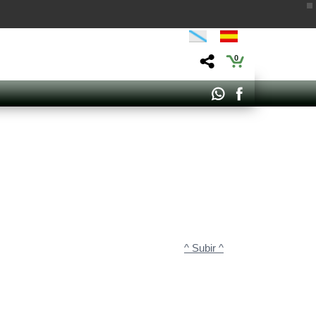
0
^ Subir ^