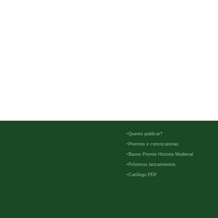
-
Queres publicar?
-
Premios e convocatorias
-
Bases Premio Historia Medieval
-
Próximos lanzamientos
-
Católogo PDF