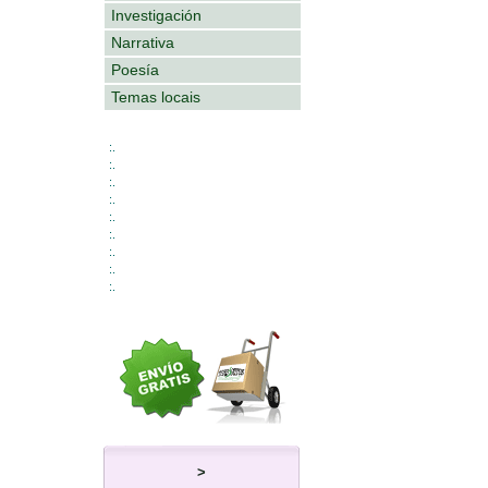
Investigación
Narrativa
Poesía
Temas locais
:.
:.
:.
:.
:.
:.
:.
:.
:.
>