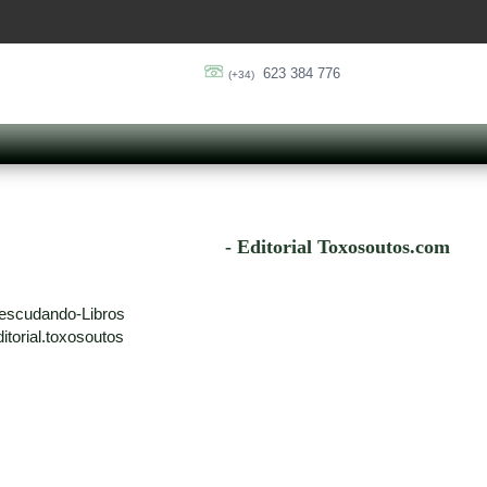
623 384 776
(+34)
- Editorial Toxosoutos.com
escudando-Libros
torial.toxosoutos