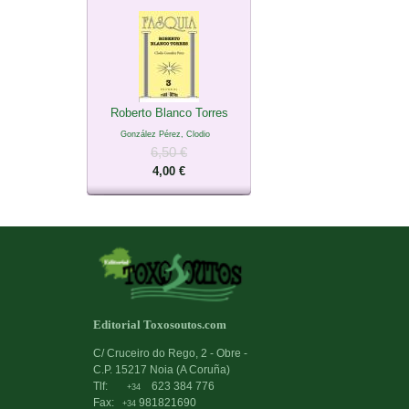
Roberto Blanco Torres
González Pérez, Clodio
6,50 €
4,00 €
Editorial Toxosoutos.com
C/ Cruceiro do Rego, 2 - Obre -
C.P. 15217 Noia (A Coruña)
Tlf:
623 384 776
+34
Fax:
981821690
+34