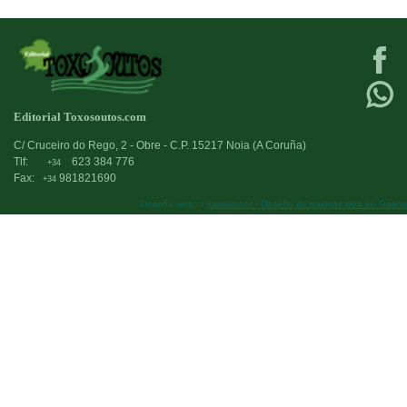
Editorial Toxosoutos.com
C/ Cruceiro do Rego, 2 - Obre - C.P. 15217 Noia (A Coruña)
Tlf:
623 384 776
+34
Fax:
981821690
+34
Deseño web:->
kantaronet - Deseño de páxinas web en Galicia