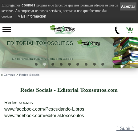
Empregamos
cookies
propias e de terceiros que nos permiten ofrecer os nosos
Aceptar
servizos. Ao empregar os nosos servizos, aceptas o uso que facemos das
cookies.
Máis información
0
EDITORIAL TOXOSOUTOS
Na defensa da cultura Galega e en Galego
::
Comezo
>
Redes Sociais
Redes Sociais - Editorial Toxosoutos.com
Redes sociais
www.facebook.com/Pescudando-Libros
www.facebook.com/editorial.toxosoutos
^ Subir ^