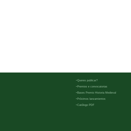
-
Queres publicar?
-
Premios e convocatorias
-
Bases Premio Historia Medieval
-
Próximos lanzamientos
-
Católogo PDF