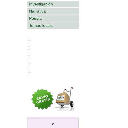
Investigación
Narrativa
Poesía
Temas locais
:.
:.
:.
:.
:.
:.
:.
:.
:.
>