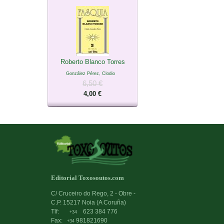
Roberto Blanco Torres
González Pérez, Clodio
6,50 €
4,00 €
Editorial Toxosoutos.com
C/ Cruceiro do Rego, 2 - Obre -
C.P. 15217 Noia (A Coruña)
Tlf:
623 384 776
+34
Fax:
981821690
+34