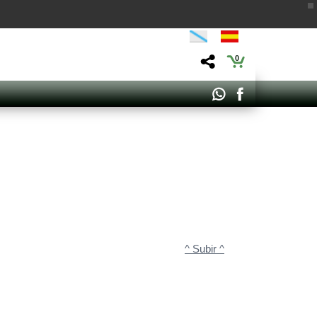
0
^ Subir ^