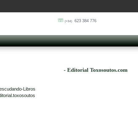
623 384 776
(+34)
- Editorial Toxosoutos.com
escudando-Libros
torial.toxosoutos