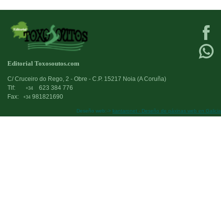
Editorial Toxosoutos.com
C/ Cruceiro do Rego, 2 - Obre - C.P. 15217 Noia (A Coruña)
Tlf:
623 384 776
+34
Fax:
981821690
+34
Deseño web:->
kantaronet - Deseño de páxinas web en Galicia