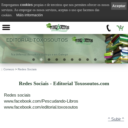
Empregamos
cookies
propias e de terceiros que nos permiten ofrecer os nosos
Aceptar
servizos. Ao empregar os nosos servizos, aceptas o uso que facemos das
cookies.
Máis información
0
OUTOS
VILA SUÁR
 en Galego
.
::
Comezo
>
Redes Sociais
Redes Sociais - Editorial Toxosoutos.com
Redes sociais
www.facebook.com/Pescudando-Libros
www.facebook.com/editorial.toxosoutos
^ Subir ^