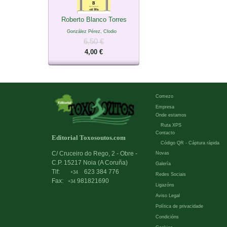
Roberto Blanco Torres
González Pérez, Clodio
6,50 €
4,00 €
Comezo
Empresa
Onde estamos
Ruta XPS
Contacto
Editorial Toxosoutos.com
Código QR - Cáptura rápida
C/ Cruceiro do Rego, 2 - Obre -
Novas
C.P. 15217 Noia (A Coruña)
Galería
Tlf:
623 384 776
+34
Redes Sociais
Fax:
981821690
+34
Ligazóns
Aviso Legal
Política de privacidade
Condicións