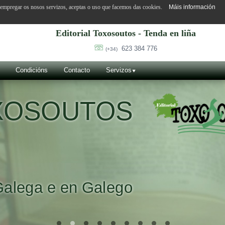
o empregar os nosos servizos, aceptas o uso que facemos das cookies.
Máis información
Editorial Toxosoutos - Tenda en liña
623 384 776
(+34)
Condicións
Contacto
Servizos
OXOSOUTOS
Galega e en Galego