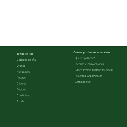
Outros productos e servizos
Tenda online
-
Queres publicar?
Catálogo en liña
-
Premios e convocatorias
Ofertas
-
Bases Premio Historia Medieval
Novedades
-
Próximos lanzamientos
Autores
-
Católogo PDF
Clientes
Pedidos
Condicións
Axuda