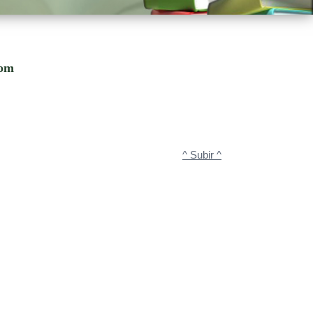
com
^ Subir ^