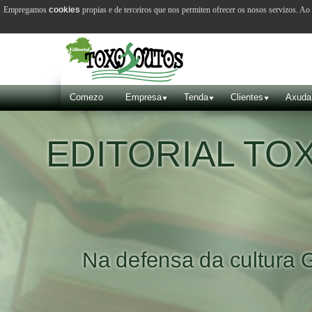
Empregamos
cookies
propias e de terceiros que nos permiten ofrecer os nosos servizos. A
Comezo
Empresa
Tenda
Clientes
Axuda
EDITORIAL T
Na defensa da cultura 