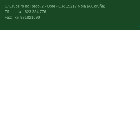
C/ Cruceiro do Rego, 2 - Obre - C.P. 15217 Noia (A Coruña)
Tlf:
623 384 776
+34
Fax:
981821690
+34
->